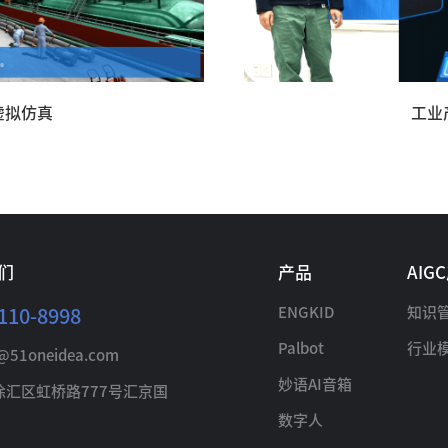
虚拟仿真
工业
们
产品
AIG
ENGKID
知识
110-8998
Palbot
行业
@51oneidea.com
妙语AI音箱
徐汇区虹桥路777号汇京国
数字人